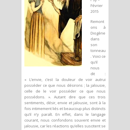
Février
2015
Remont
ons à
Diogène
dans
son
tonneau
. Voici ce
qu’il
nous
dit :
« L’envie, c’est la douleur de voir autrui
posséder ce que nous désirons ; la jalousie,
celle de le voir posséder ce que nous
possédons.
». Autant dire que ces trois
sentiments, désir, envie et jalousie, sont à la
fois intimement liés et beaucoup plus distincts
qu’il n’y paraît. En effet, dans le langage
courant, nous confondons souvent envie et
jalousie, car les réactions qu’elles suscitent se