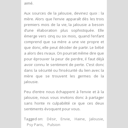
aimé.
Aux sources de la jalousie, devinez quoi : la
mère. Alors que l’envie apparaît dès les trois
premiers mois de la vie, la jalousie a besoin
d’une élaboration plus sophistiquée. Elle
émerge vers cinq ou six mois, quand l’enfant
comprend que sa mère a une vie propre et
que donc, elle peut décider de partir. Le bébé
a alors des rivaux. On pourrait même dire que
pour éprouver la peur de perdre, il faut déjà
avoir connu le sentiment de perte. C’est donc
dans la sécurité ou l’insécurité du lien avec la
mère que se trouvent les germes de la
jalousie.
Peu d’entre nous échappent à l’envie et à la
jalousie, nous vous invitons donc à partager
sans honte ni culpabilité ce que ces deux
sentiments évoquent pour vous.
Tagged on:
Désir
,
Envie
,
Haine
,
Jalousie
,
Psy Paris
,
Pulsion