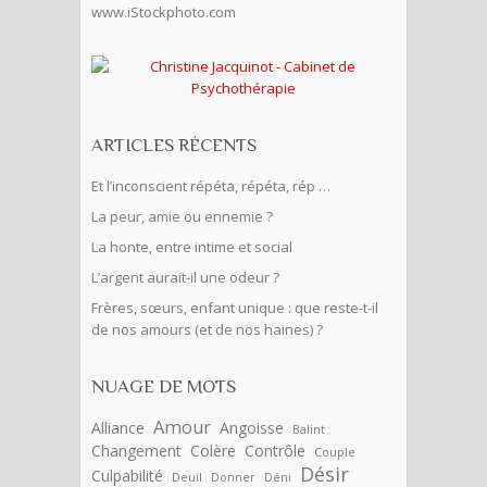
www.iStockphoto.com
ARTICLES RÉCENTS
Et l’inconscient répéta, répéta, rép …
La peur, amie ou ennemie ?
La honte, entre intime et social
L’argent aurait-il une odeur ?
Frères, sœurs, enfant unique : que reste-t-il
de nos amours (et de nos haines) ?
NUAGE DE MOTS
Amour
Alliance
Angoisse
Balint
Changement
Colère
Contrôle
Couple
Désir
Culpabilité
Deuil
Donner
Déni