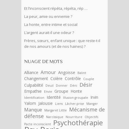
Et l’inconscient répéta, répéta, rép …
La peur, amie ou ennemie ?
La honte, entre intime et social
L’argent aurait-il une odeur ?
Frères, sœurs, enfant unique : que reste-t-il
de nos amours (et de nos haines) ?
NUAGE DE MOTS
Amour
Alliance
Angoisse
Balint
Changement
Colère
Contrôle
Couple
Désir
Culpabilité
Deuil
Donner
Déni
Empathie
Groupe
Honte
Envie
Identité
Irvin
Identification
Illusion groupale
Yalom
Jalousie
Liens
Lâcher-prise
Manger
Mécanisme de
Manque
Margaret Little
défense
Narcissique
Nourriture
Objectifs
Psychothérapie
Pacte inconscient