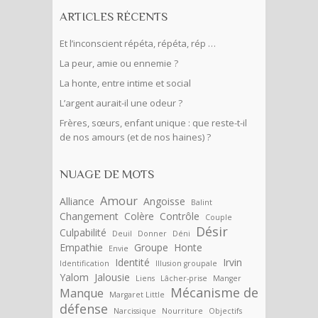
ARTICLES RÉCENTS
Et l’inconscient répéta, répéta, rép …
La peur, amie ou ennemie ?
La honte, entre intime et social
L’argent aurait-il une odeur ?
Frères, sœurs, enfant unique : que reste-t-il
de nos amours (et de nos haines) ?
NUAGE DE MOTS
Amour
Alliance
Angoisse
Balint
Changement
Colère
Contrôle
Couple
Désir
Culpabilité
Deuil
Donner
Déni
Empathie
Groupe
Honte
Envie
Identité
Irvin
Identification
Illusion groupale
Yalom
Jalousie
Liens
Lâcher-prise
Manger
Mécanisme de
Manque
Margaret Little
défense
Narcissique
Nourriture
Objectifs